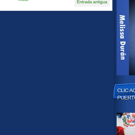
Entrada antigua
CLIC A
PUERT