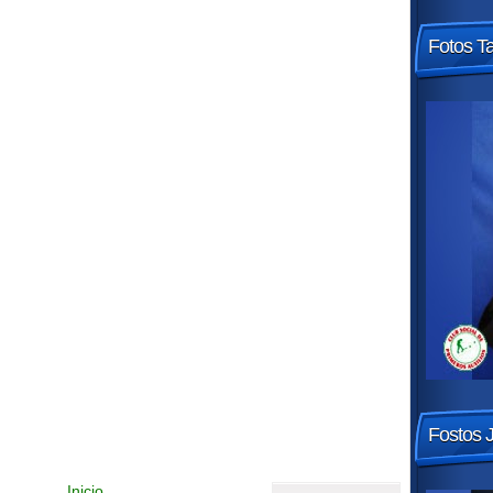
Fotos T
Fostos 
Inicio