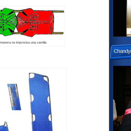
 manera se improvisa una camilla
Chandya