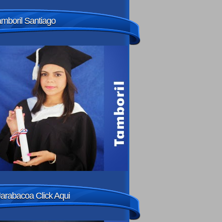
amboril Santiago
Jarabacoa Click Aqui