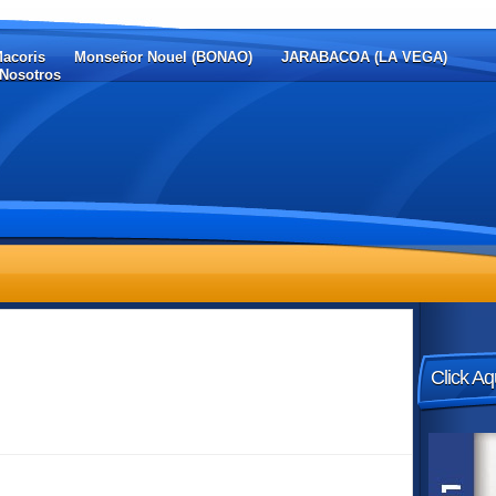
Macoris
Monseñor Nouel (BONAO)
JARABACOA (LA VEGA)
Nosotros
Click Aq