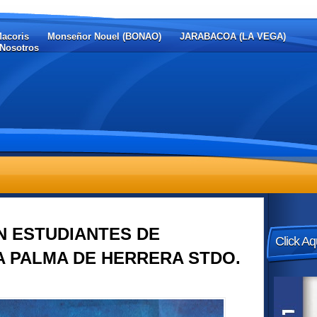
Macoris
Monseñor Nouel (BONAO)
JARABACOA (LA VEGA)
Nosotros
 ESTUDIANTES DE
Click Aq
 PALMA DE HERRERA STDO.